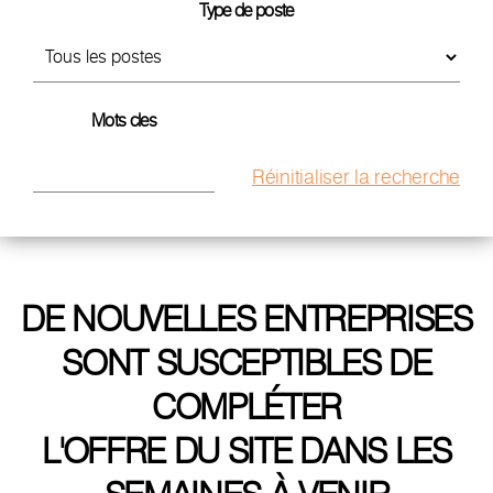
Type de poste
Tous
les
postes
Mots cles
Faire
Réinitialiser la recherche
une
recherche
par
mot
clef
DE NOUVELLES ENTREPRISES
SONT SUSCEPTIBLES DE
COMPLÉTER
L'OFFRE DU SITE DANS LES